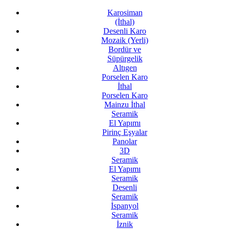
Karosiman
(İthal)
Desenli Karo
Mozaik (Yerli)
Bordür ve
Süpürgelik
Altıgen
Porselen Karo
İthal
Porselen Karo
Mainzu İthal
Seramik
El Yapımı
Pirinç Eşyalar
Panolar
3D
Seramik
El Yapımı
Seramik
Desenli
Seramik
İspanyol
Seramik
İznik