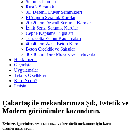
Seramik Panolar
Rustik Seramik
3D Desenli Duvar Seramikleri
El Yapımı Seramik Karolar
20x20 cm Desenli Seramik Karolar
İznik Serisi Seramik Karolar
Cephe Kaplama Tuğlaları
Terracotta Zemin Kaplamaları
40x40 cm Wash Beton Karo
Beton Çiçeklik ve Saksılar
30x30 cm Karo Mozaik ve Tretuvarlar
Hakkımızda
Geçmişten
Uygulamalar
Teknik Özellikler
Karo Nedir?
İletişim
Çakartaş ile mekanlarınıza
Şık
,
Estetik
ve
Modern
görünümler kazandırın.
Evinize, işyerinize, restoranınıza ve her türlü mekanınız için karo
ürünlerimizi seçin!