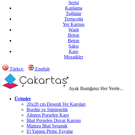
Serisi
Kaplama
Tuğlalar
Terracotta
Yer Karosu
Wash
Beton
Beton
Saksı
Karo
Mozaikler
Türkçe
English
Ayak Bastığınız Her Yerde...
Ürünler
20x20 cm Desenli Yer Karoları
Bordür ve Süpürgelik
Altıgen Porselen Karo
İthal Porselen Duvar Karosu
Mainzu İthal Seramik
El Yapımı Pirinç Eşyalar