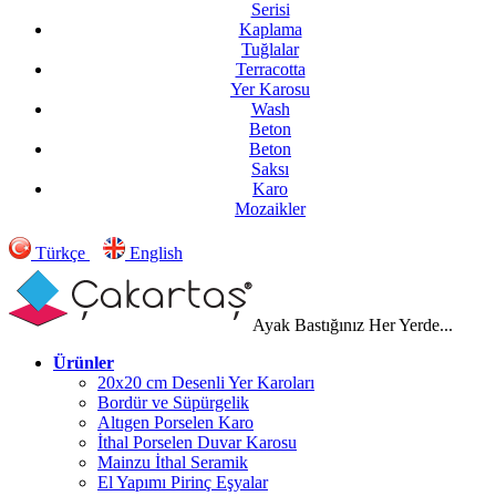
Serisi
Kaplama
Tuğlalar
Terracotta
Yer Karosu
Wash
Beton
Beton
Saksı
Karo
Mozaikler
Türkçe
English
Ayak Bastığınız Her Yerde...
Ürünler
20x20 cm Desenli Yer Karoları
Bordür ve Süpürgelik
Altıgen Porselen Karo
İthal Porselen Duvar Karosu
Mainzu İthal Seramik
El Yapımı Pirinç Eşyalar