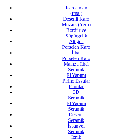
Karosiman
(İthal)
Desenli Karo
Mozaik (Yerli)
Bordür ve
Süpürgelik
Altıgen
Porselen Karo
İthal
Porselen Karo
Mainzu İthal
Seramik
El Yapımı
Pirinç Eşyalar
Panolar
3D
Seramik
El Yapımı
Seramik
Desenli
Seramik
İspanyol
Seramik
İznik