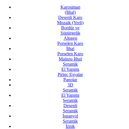
Karosiman
(İthal)
Desenli Karo
Mozaik (Yerli)
Bordür ve
Süpürgelik
Altıgen
Porselen Karo
İthal
Porselen Karo
Mainzu İthal
Seramik
El Yapımı
Pirinç Eşyalar
Panolar
3D
Seramik
El Yapımı
Seramik
Desenli
Seramik
İspanyol
Seramik
İznik