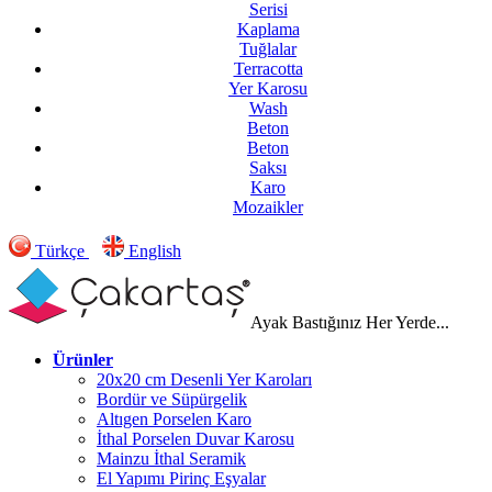
Serisi
Kaplama
Tuğlalar
Terracotta
Yer Karosu
Wash
Beton
Beton
Saksı
Karo
Mozaikler
Türkçe
English
Ayak Bastığınız Her Yerde...
Ürünler
20x20 cm Desenli Yer Karoları
Bordür ve Süpürgelik
Altıgen Porselen Karo
İthal Porselen Duvar Karosu
Mainzu İthal Seramik
El Yapımı Pirinç Eşyalar