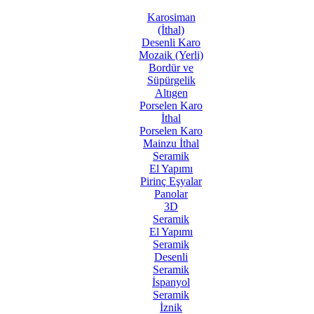
Karosiman
(İthal)
Desenli Karo
Mozaik (Yerli)
Bordür ve
Süpürgelik
Altıgen
Porselen Karo
İthal
Porselen Karo
Mainzu İthal
Seramik
El Yapımı
Pirinç Eşyalar
Panolar
3D
Seramik
El Yapımı
Seramik
Desenli
Seramik
İspanyol
Seramik
İznik