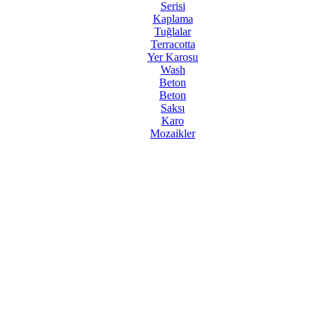
Serisi
Kaplama
Tuğlalar
Terracotta
Yer Karosu
Wash
Beton
Beton
Saksı
Karo
Mozaikler