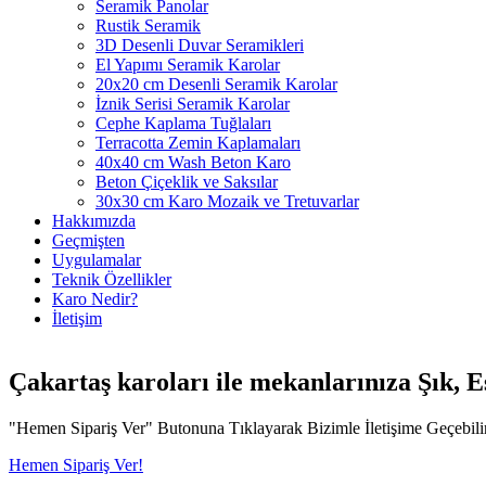
Seramik Panolar
Rustik Seramik
3D Desenli Duvar Seramikleri
El Yapımı Seramik Karolar
20x20 cm Desenli Seramik Karolar
İznik Serisi Seramik Karolar
Cephe Kaplama Tuğlaları
Terracotta Zemin Kaplamaları
40x40 cm Wash Beton Karo
Beton Çiçeklik ve Saksılar
30x30 cm Karo Mozaik ve Tretuvarlar
Hakkımızda
Geçmişten
Uygulamalar
Teknik Özellikler
Karo Nedir?
İletişim
Çakartaş karoları ile mekanlarınıza
Şık
,
E
"Hemen Sipariş Ver" Butonuna Tıklayarak Bizimle İletişime Geçebilir v
Hemen Sipariş Ver!