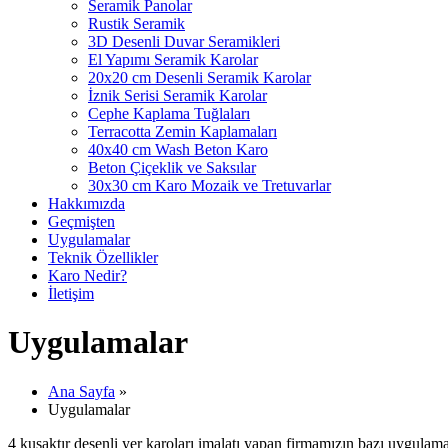
Seramik Panolar
Rustik Seramik
3D Desenli Duvar Seramikleri
El Yapımı Seramik Karolar
20x20 cm Desenli Seramik Karolar
İznik Serisi Seramik Karolar
Cephe Kaplama Tuğlaları
Terracotta Zemin Kaplamaları
40x40 cm Wash Beton Karo
Beton Çiçeklik ve Saksılar
30x30 cm Karo Mozaik ve Tretuvarlar
Hakkımızda
Geçmişten
Uygulamalar
Teknik Özellikler
Karo Nedir?
İletişim
Uygulamalar
Ana Sayfa
»
Uygulamalar
4 kuşaktır desenli yer karoları imalatı yapan firmamızın bazı uygulamal