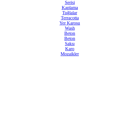
Serisi
Kaplama
Tuğlalar
Terracotta
Yer Karosu
Wash
Beton
Beton
Saksı
Karo
Mozaikler