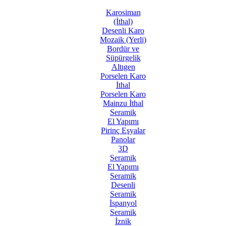
Karosiman
(İthal)
Desenli Karo
Mozaik (Yerli)
Bordür ve
Süpürgelik
Altıgen
Porselen Karo
İthal
Porselen Karo
Mainzu İthal
Seramik
El Yapımı
Pirinç Eşyalar
Panolar
3D
Seramik
El Yapımı
Seramik
Desenli
Seramik
İspanyol
Seramik
İznik